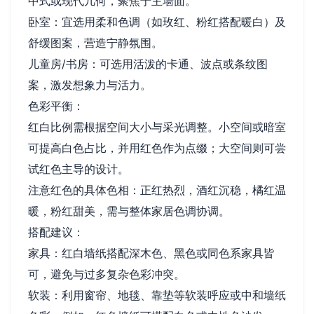
中式或现代几何，聚焦于主墙面。
卧室：宜选用柔和色调（如玫红、粉红搭配暖白）及
舒缓图案，营造宁静氛围。
儿童房/书房：可选用活泼的卡通、波点或条纹图
案，激发想象力与活力。
色彩平衡：
红白比例需根据空间大小与采光调整。小空间或暗室
可提高白色占比，并用红色作为点缀；大空间则可尝
试红色主导的设计。
注意红色的具体色相：正红热烈，酒红沉稳，橘红温
暖，粉红甜美，需与整体家居色调协调。
搭配建议：
家具：红白墙纸搭配深木色、黑色或同色系家具皆
可，避免与过多复杂色彩冲突。
软装：利用窗帘、地毯、靠垫等软装呼应或中和墙纸