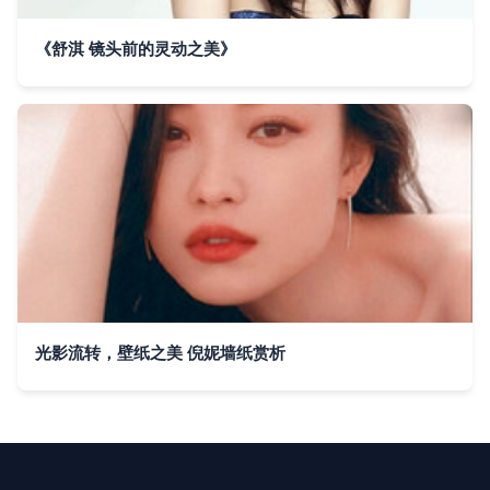
《舒淇 镜头前的灵动之美》
光影流转，壁纸之美 倪妮墙纸赏析