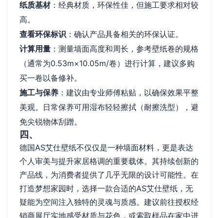
纸质基材
：经典材质，环保性佳，但施工要求相对较
高。
查看环保标识
：确认产品具备相关的环保认证。
计算用量
：测量墙面高度和周长，参考壁纸卷的规格
（通常为0.53m×10.05m/卷）进行计算，建议多购
买一卷以备修补。
施工与保养
：建议由专业师傅粘贴，以确保效果平整
美观。日常保养可用湿布轻轻擦拭（耐擦洗型），避
免尖锐物体刮蹭。
四、
德国AS艾仕壁纸不仅仅是一种墙面材料，更是表达
个人审美与提升家居格调的重要载体。其持续创新的
产品线，为消费者提供了几乎无限的设计可能性。在
打造梦想家园时，选择一款合适的AS艾仕壁纸，无
疑能为空间注入独特的灵魂与质感。建议前往授权经
销商展厅实地感受材质与花色，或索取样品在家中进