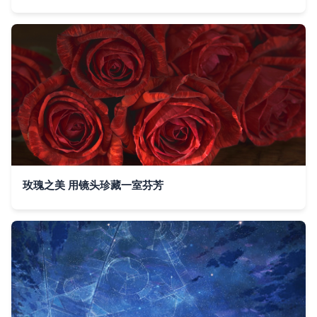
玫瑰之美 用镜头珍藏一室芬芳