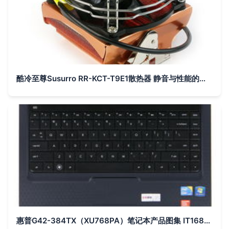
酷冷至尊Susurro RR-KCT-T9E1散热器 静音与性能的均衡之选
惠普G42-384TX（XU768PA）笔记本产品图集 IT168高清素材一览