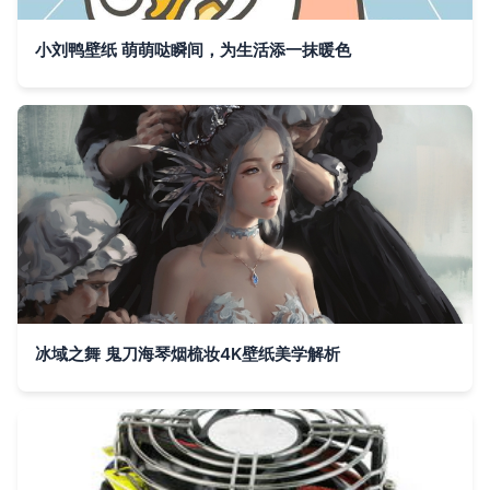
小刘鸭壁纸 萌萌哒瞬间，为生活添一抹暖色
冰域之舞 鬼刀海琴烟梳妆4K壁纸美学解析