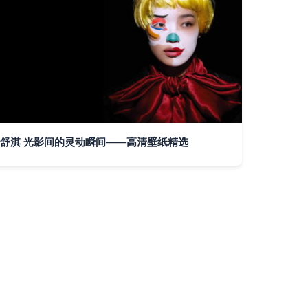
舒淇 光影间的灵动瞬间——高清壁纸精选