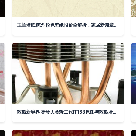
玉兰墙纸精选 粉色壁纸报价全解析，家居新篇章的美学起点
散热新境界 捷冷大黄蜂二代IT168原图与散热墙纸精选