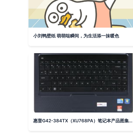
小刘鸭壁纸 萌萌哒瞬间，为生活添一抹暖色
惠普G42-384TX（XU768PA）笔记本产品图集 IT168高清素材一览