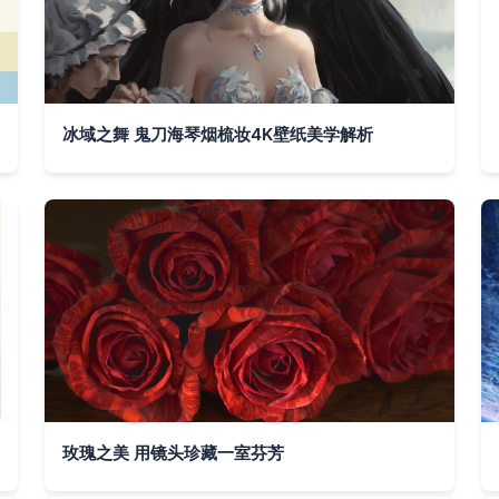
冰域之舞 鬼刀海琴烟梳妆4K壁纸美学解析
玫瑰之美 用镜头珍藏一室芬芳