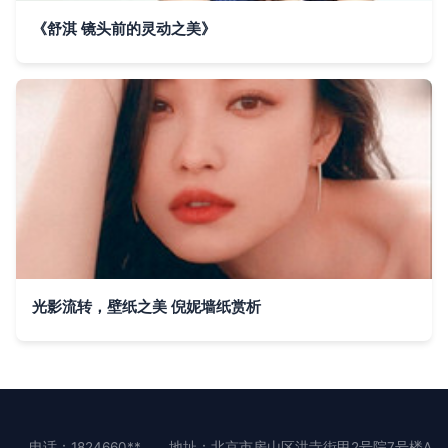
《舒淇 镜头前的灵动之美》
光影流转，壁纸之美 倪妮墙纸赏析
电话：1824660**
地址：北京市房山区洪寺街甲2号院7号楼A