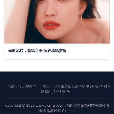
光影流转，壁纸之美 倪妮墙纸赏析
电话：1824660**
地址：北京市房山区洪寺街甲2号院7号楼A
座1单元4层4141号
Copyright © 2026
www.cksnsn.com
墙纸
北京贸精科技有限公司
墙纸
版权所有
Sitemap