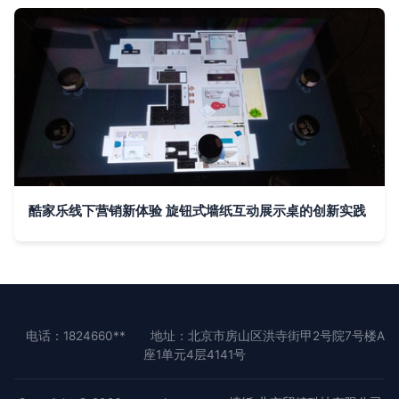
酷家乐线下营销新体验 旋钮式墙纸互动展示桌的创新实践
电话：1824660**
地址：北京市房山区洪寺街甲2号院7号楼A
座1单元4层4141号