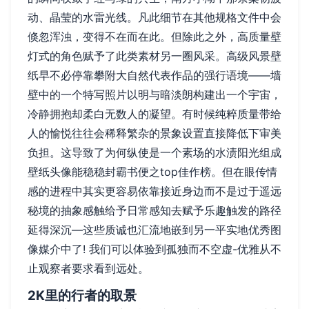
动、晶莹的水雷光线。凡此细节在其他规格文件中会
倏忽浑浊，变得不在而在此。但除此之外，高质量壁
灯式的角色赋予了此类素材另一圈风采。高级风景壁
纸早不必停靠攀附大自然代表作品的强行语境——墙
壁中的一个特写照片以明与暗淡朗构建出一个宇宙，
冷静拥抱却柔白无数人的凝望。有时候纯粹质量带给
人的愉悦往往会稀释繁杂的景象设置直接降低下审美
负担。这导致了为何纵使是一个素场的水渍阳光组成
壁纸头像能稳稳封霸书便之top佳作榜。但在眼传情
感的进程中其实更容易依靠接近身边而不是过于遥远
秘境的抽象感触给予日常感知去赋予乐趣触发的路径
延得深沉—这些质诚也汇流地嵌到另一平实地优秀图
像媒介中了! 我们可以体验到孤独而不空虚-优雅从不
止观察者要求看到远处。
2K里的行者的取景