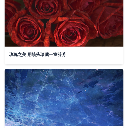
玫瑰之美 用镜头珍藏一室芬芳