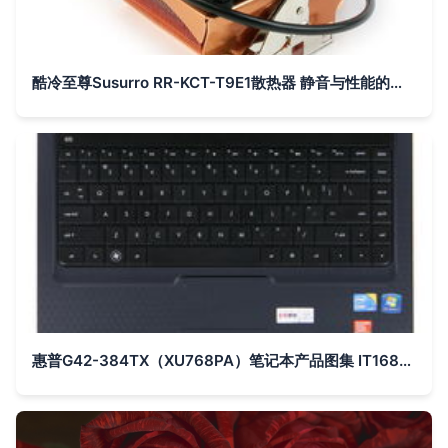
酷冷至尊Susurro RR-KCT-T9E1散热器 静音与性能的均衡之选
惠普G42-384TX（XU768PA）笔记本产品图集 IT168高清素材一览