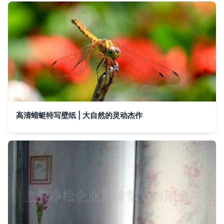
高清蜻蜓特写壁纸 | 大自然的灵动杰作