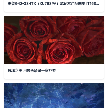
惠普G42-384TX（XU768PA）笔记本产品图集 IT168高清素材一览
玫瑰之美 用镜头珍藏一室芬芳