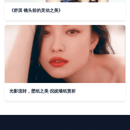
《舒淇 镜头前的灵动之美》
光影流转，壁纸之美 倪妮墙纸赏析